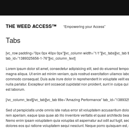
THE WEED ACCESS™
“Empowering your Access”
Tabs
[vc_row padding=”0px 0px 40px 0px”][vc_column width=”1/1″][vc_tabs][vc_tab t
tab_id=”1389325656-1-76″][vc_column_text]
Lorem ipsum dolor sit amet, consectetur adipisicing elit, sed do eiusmod tempor
magna aliqua. Ut enim ad minim veniam, quis nostrud exercitation ullamco labori
commodo consequat. Duis aute irure dolor in reprehenderit in voluptate velit es
nulla pariatur. Excepteur sint occaecat cupidatat non proident, sunt in culpa qui 
est laborum.
[/vc_column_text][/vc_tab][vc_tab title=”Amazing Performance” tab_id=”138932
Sed ut perspiciatis unde omnis iste natus error sit voluptatem accusantium do
rem aperiam, eaque ipsa quae ab illo inventore veritatis et quasi architecto bea
Nemo enim ipsam voluptatem quia voluptas sit aspernatur aut odit aut fugit, s
dolores eos qui ratione voluptatem sequi nesciunt. Neque porro quisquam est,