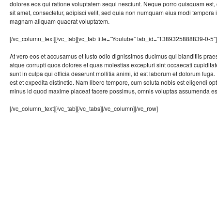
dolores eos qui ratione voluptatem sequi nesciunt. Neque porro quisquam est,
sit amet, consectetur, adipisci velit, sed quia non numquam eius modi tempora i
magnam aliquam quaerat voluptatem.
[/vc_column_text][/vc_tab][vc_tab title=”Youtube” tab_id=”1389325888839-0-5″
At vero eos et accusamus et iusto odio dignissimos ducimus qui blanditiis prae
atque corrupti quos dolores et quas molestias excepturi sint occaecati cupiditat
sunt in culpa qui officia deserunt mollitia animi, id est laborum et dolorum fuga
est et expedita distinctio. Nam libero tempore, cum soluta nobis est eligendi o
minus id quod maxime placeat facere possimus, omnis voluptas assumenda est
[/vc_column_text][/vc_tab][/vc_tabs][/vc_column][/vc_row]