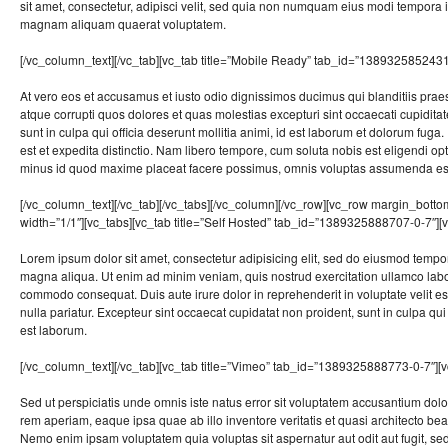
sit amet, consectetur, adipisci velit, sed quia non numquam eius modi tempora i
magnam aliquam quaerat voluptatem.
[/vc_column_text][/vc_tab][vc_tab title=”Mobile Ready” tab_id=”1389325852431
At vero eos et accusamus et iusto odio dignissimos ducimus qui blanditiis prae
atque corrupti quos dolores et quas molestias excepturi sint occaecati cupiditat
sunt in culpa qui officia deserunt mollitia animi, id est laborum et dolorum fuga
est et expedita distinctio. Nam libero tempore, cum soluta nobis est eligendi o
minus id quod maxime placeat facere possimus, omnis voluptas assumenda est
[/vc_column_text][/vc_tab][/vc_tabs][/vc_column][/vc_row][vc_row margin_bott
width=”1/1″][vc_tabs][vc_tab title=”Self Hosted” tab_id=”1389325888707-0-7″][
Lorem ipsum dolor sit amet, consectetur adipisicing elit, sed do eiusmod tempor
magna aliqua. Ut enim ad minim veniam, quis nostrud exercitation ullamco labori
commodo consequat. Duis aute irure dolor in reprehenderit in voluptate velit es
nulla pariatur. Excepteur sint occaecat cupidatat non proident, sunt in culpa qui 
est laborum.
[/vc_column_text][/vc_tab][vc_tab title=”Vimeo” tab_id=”1389325888773-0-7″][
Sed ut perspiciatis unde omnis iste natus error sit voluptatem accusantium do
rem aperiam, eaque ipsa quae ab illo inventore veritatis et quasi architecto bea
Nemo enim ipsam voluptatem quia voluptas sit aspernatur aut odit aut fugit, s