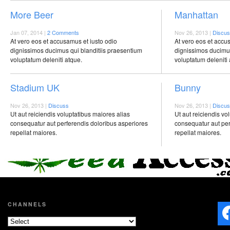
More Beer
Manhattan
Jan 07, 2014 |
2 Comments
Nov 26, 2013 |
Discu
At vero eos et accusamus et iusto odio
At vero eos et accu
dignissimos ducimus qui blanditiis praesentium
dignissimos ducimus
voluptatum deleniti atque.
voluptatum deleniti 
Stadium UK
Bunny
Nov 26, 2013 |
Discuss
Nov 26, 2013 |
Discu
Ut aut reiciendis voluptatibus maiores alias
Ut aut reiciendis vo
consequatur aut perferendis doloribus asperiores
consequatur aut per
repellat maiores.
repellat maiores.
CHANNELS