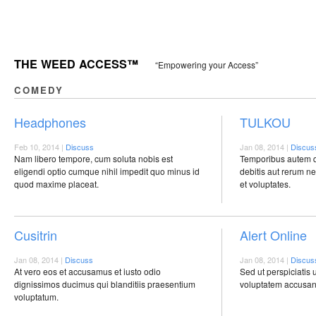
THE WEED ACCESS™
“Empowering your Access”
COMEDY
Headphones
TULKOU
Feb 10, 2014 |
Discuss
Jan 08, 2014 |
Discus
Nam libero tempore, cum soluta nobis est
Temporibus autem qu
eligendi optio cumque nihil impedit quo minus id
debitis aut rerum n
quod maxime placeat.
et voluptates.
Cusitrin
Alert Online
Jan 08, 2014 |
Discuss
Jan 08, 2014 |
Discus
At vero eos et accusamus et iusto odio
Sed ut perspiciatis 
dignissimos ducimus qui blanditiis praesentium
voluptatem accusan
voluptatum.